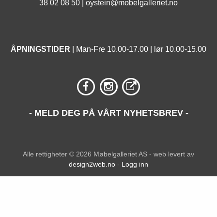
38 02 08 50 |
oystein@mobelgalleriet.no
ÅPNINGSTIDER
| Man-Fre 10.00-17.00 | lør 10.00-15.00
- MELD DEG PÅ VÅRT NYHETSBREV -
Alle rettigheter © 2026 Møbelgalleriet AS - web levert av
design2web.no
-
Logg inn