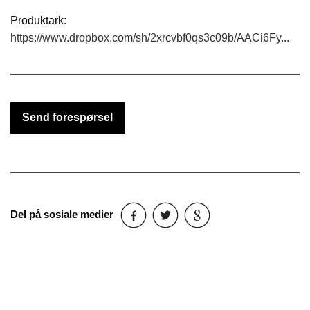
Produktark:
https://www.dropbox.com/sh/2xrcvbf0qs3c09b/AACi6Fy...
Send forespørsel
Del på sosiale medier