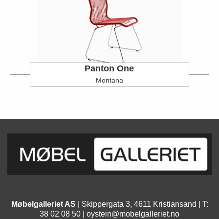
Panton One
Montana
Møbelgalleriet AS
| Skippergata 3, 4611 Kristiansand | T:
38 02 08 50 |
oystein@mobelgalleriet.no