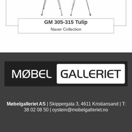
GM 305-315 Tulip
Naver Collection
Møbelgalleriet AS
| Skippergata 3, 4611 Kristiansand | T:
38 02 08 50 |
oystein@mobelgalleriet.no